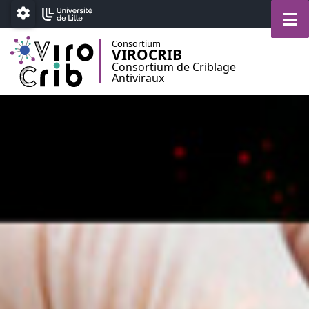
Aller au menu
Aller au contenu
Aller au pied de page
M
Paramétrage
Consortium
VIROCRIB
Consortium de Criblage
Antiviraux